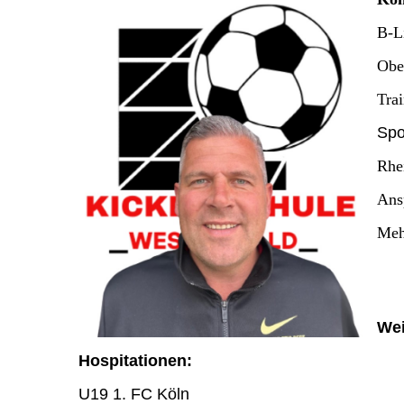
B-L
Obe
Tra
Spo
Rhe
Ans
Meh
Wei
Hospitationen:
U19 1. FC Köln