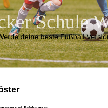
cker Schule
Werde deine beste Fußball Versio
öster
petenz und Erfahrungen